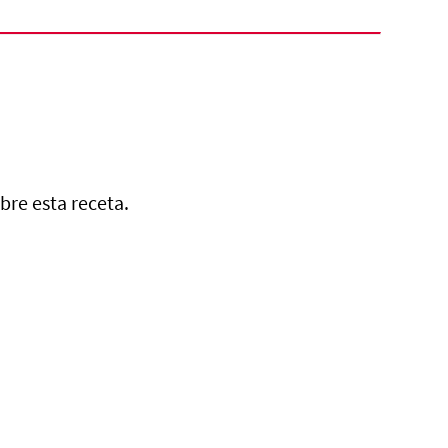
bre esta receta.
joles Negros Refritos