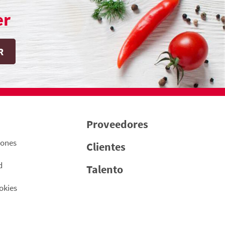
er
Proveedores
iones
Clientes
d
Talento
okies