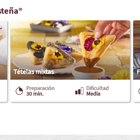
steña®
Tételas mixtas
F
Preparación
Dificultad
30 min.
Media