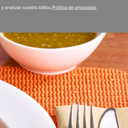
Ingresar
ESP
 analizar nuestro tráfico.
Política de privacidad.
egridad y Ética
La Costeña®
Contacto