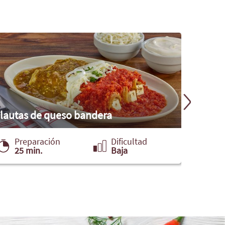
lautas de queso bandera
Torta 
Preparación
Dificultad
Pre
25 min.
Baja
30 