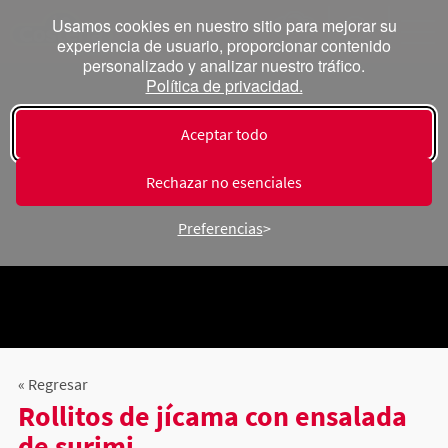
Usamos cookies en nuestro sitio para mejorar su
experiencia de usuario, proporcionar contenido
personalizado y analizar nuestro tráfico.
Política de privacidad.
Aceptar todo
Rechazar no esenciales
Preferencias
« Regresar
Rollitos de jícama con ensalada
de surimi