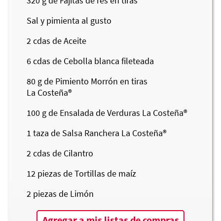
320
g de Fajitas de res en tiras
Sal y pimienta al gusto
2
cdas de Aceite
6
cdas de Cebolla blanca fileteada
80
g de Pimiento Morrón en tiras
La Costeña®
100
g de Ensalada de Verduras
La Costeña®
1
taza de Salsa Ranchera
La Costeña®
2
cdas de Cilantro
12
piezas de Tortillas de maíz
2
piezas de Limón
Agregar a mis listas de compras