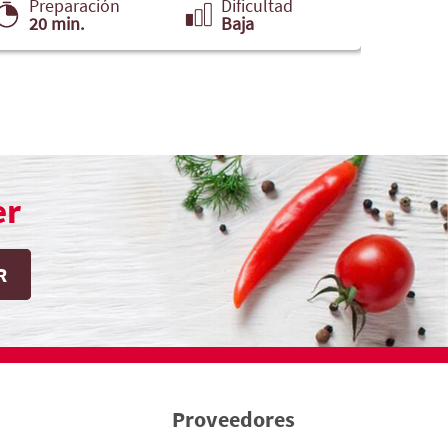
Preparación
Dificultad
Pre
20 min.
Baja
35 
er
Proveedores