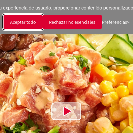
 experiencia de usuario, proporcionar contenido personalizado y
ecetas
Productos
Talento
Sala de Prensa
Int
Aceptar todo
Rechazar no esenciales
Preferencias