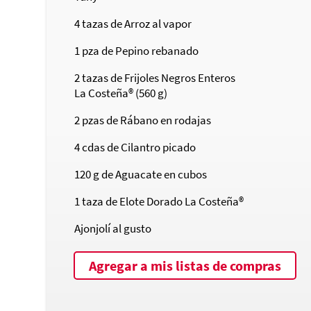
4
tazas de Arroz al vapor
1
pza de Pepino rebanado
2
tazas de Frijoles Negros Enteros
La Costeña®
(560 g)
2
pzas de Rábano en rodajas
4
cdas de Cilantro picado
120
g de Aguacate en cubos
1
taza de Elote Dorado
La Costeña®
Ajonjolí al gusto
Agregar a mis listas de compras