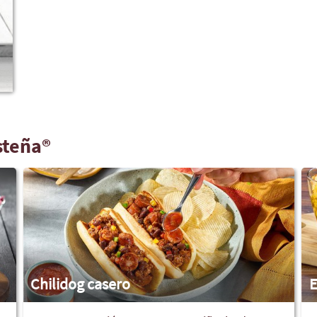
Ver más
steña®
Chilidog casero
E