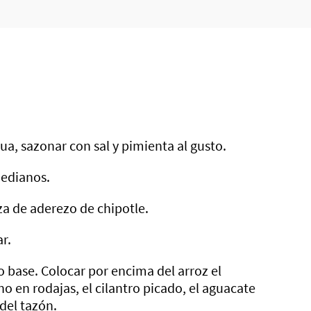
gua, sazonar con sal y pimienta al gusto.
medianos.
za de aderezo de chipotle.
ar.
o base. Colocar por encima del arroz el
no en rodajas, el cilantro picado, el aguacate
 del tazón.