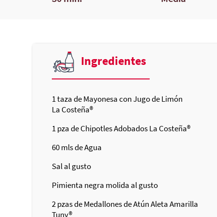
Ingredientes
1
taza de Mayonesa con Jugo de Limón
La Costeña®
1
pza de Chipotles Adobados
La Costeña®
60
mls de Agua
Sal al gusto
Pimienta negra molida al gusto
2
pzas de Medallones de Atún Aleta Amarilla
Tuny®