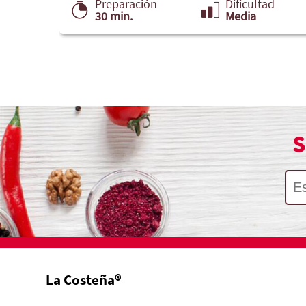
ad
Preparación
Dificultad
30 min.
Media
S
La Costeña®