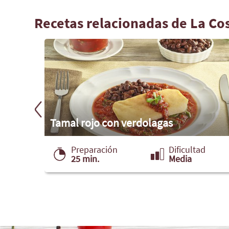
Recetas relacionadas de La Co
Tamal rojo con verdolagas
ad
Preparación
Dificultad
25 min.
Media