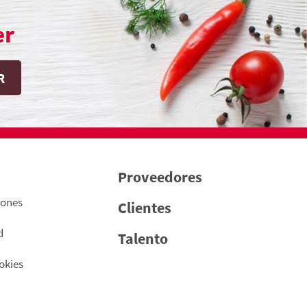
er
Proveedores
iones
Clientes
d
Talento
okies