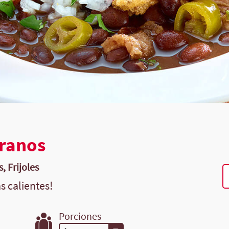
rranos
, Frijoles
as calientes!
Porciones