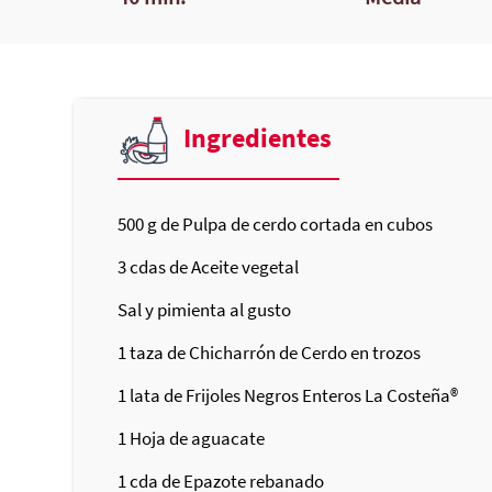
Ingredientes
500
g de Pulpa de cerdo cortada en cubos
3
cdas de Aceite vegetal
Sal y pimienta al gusto
1
taza de Chicharrón de Cerdo en trozos
1
lata de Frijoles Negros Enteros
La Costeña®
1
Hoja de aguacate
1
cda de Epazote rebanado