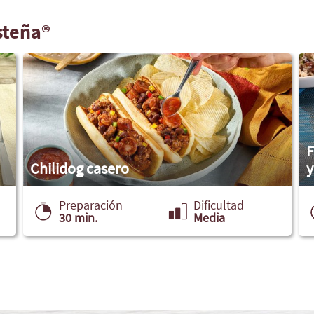
steña®
F
Chilidog casero
y
Preparación
Dificultad
30 min.
Media