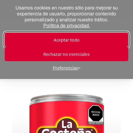
Usamos cookies en nuestro sitio para mejorar su
experiencia de usuario, proporcionar contenido
personalizado y analizar nuestro tráfico.
Política de privacidad.
« Productos ⁄ Chiles
Aceptar todo
Serranos rodajas
Rechazar no esenciales
Preferencias