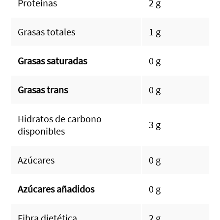
Proteínas
2 g
Grasas totales
1 g
Grasas saturadas
0 g
Grasas trans
0 g
Hidratos de carbono
3 g
disponibles
Azúcares
0 g
Azúcares añadidos
0 g
Fibra dietética
2 g