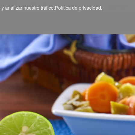
Ingresar
ESP
 analizar nuestro tráfico.
Política de privacidad.
egridad y Ética
La Costeña®
Contacto