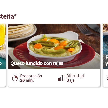
steña®
F
o
Queso fundido con rajas
y
Preparación
Dificultad
20 min.
Baja