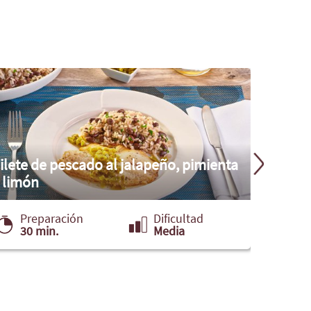
ilete de pescado al jalapeño, pimienta
 limón
Ensala
Preparación
Dificultad
Pre
30 min.
Media
20 