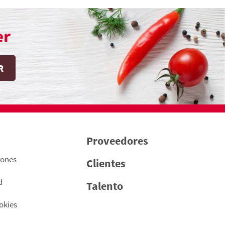
er
Proveedores
iones
Clientes
d
Talento
okies