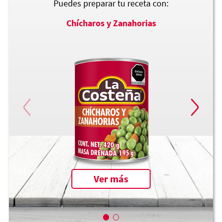
Puedes preparar tu receta con:
Chícharos y Zanahorias
A
Ver más