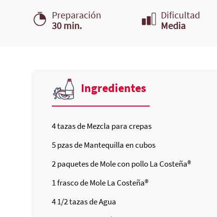
Preparación
Dificultad
30 min.
Media
Ingredientes
4
tazas de Mezcla para crepas
5
pzas de Mantequilla en cubos
2
paquetes de Mole con pollo
La Costeña®
1
frasco de Mole
La Costeña®
4 1/2
tazas de Agua