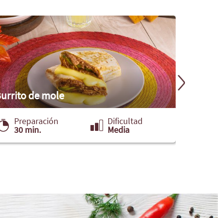
urrito de mole
Tételas
Preparación
Dificultad
Pre
30 min.
Media
30 