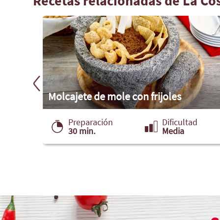
Recetas relacionadas de La Co
Molcajete de mole con frijoles
ad
Preparación
Dificultad
30 min.
Media