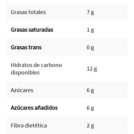
Grasas totales
7 g
Grasas saturadas
1 g
Grasas trans
0 g
Hidratos de carbono
12 g
disponibles
Azúcares
6 g
Azúcares añadidos
6 g
Fibra dietética
2 g