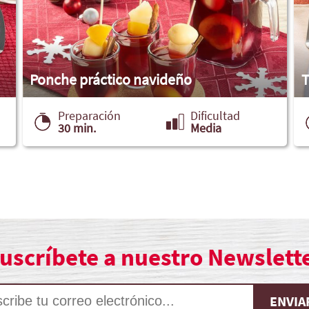
Ponche práctico navideño
T
Preparación
Dificultad
30 min.
Media
uscríbete a nuestro Newslett