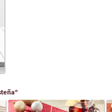
steña®