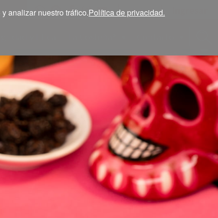
Ingresar
ESP
 analizar nuestro tráfico.
Política de privacidad.
egridad y Ética
La Costeña®
Contacto