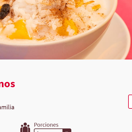
znos
amilia
Porciones