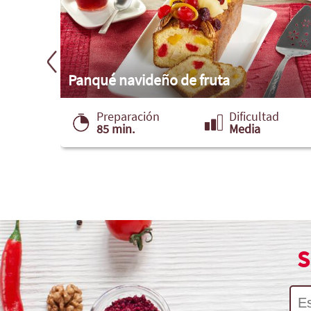
Panqué navideño de fruta
ad
Preparación
Dificultad
85 min.
Media
S