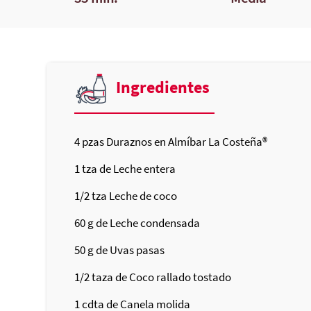
Ingredientes
4
pzas Duraznos en Almíbar
La Costeña®
1
tza de Leche entera
1/2
tza Leche de coco
60
g de Leche condensada
50
g de Uvas pasas
1/2
taza de Coco rallado tostado
1
cdta de Canela molida