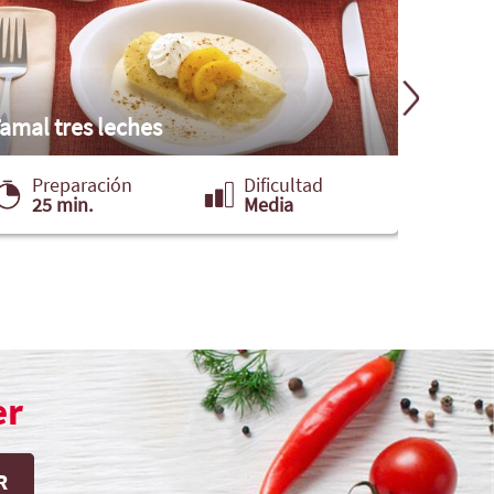
Ensalad
amal tres leches
jalape
Preparación
Dificultad
Pre
25 min.
Media
35 
er