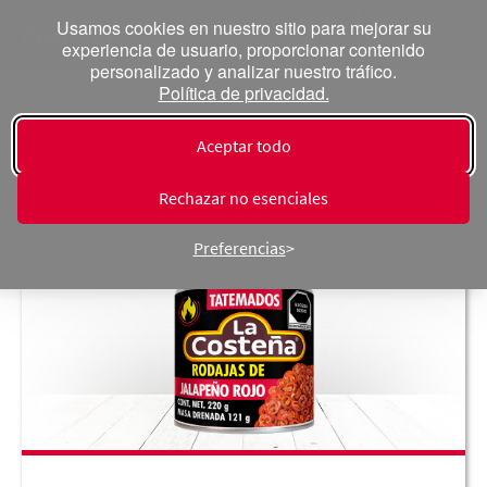
Usamos cookies en nuestro sitio para mejorar su
experiencia de usuario, proporcionar contenido
personalizado y analizar nuestro tráfico.
Política de privacidad.
« Productos
Chiles
Aceptar todo
Rechazar no esenciales
Preferencias