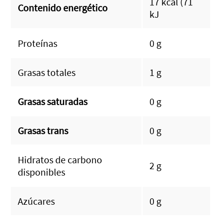
17 kcal (71
Contenido energético
kJ
Proteínas
0 g
Grasas totales
1 g
Grasas saturadas
0 g
Grasas trans
0 g
Hidratos de carbono
2 g
disponibles
Azúcares
0 g