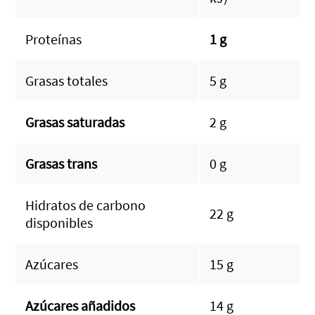
Proteínas
1 g
Grasas totales
5 g
Grasas saturadas
2 g
Grasas trans
0 g
Hidratos de carbono
22 g
disponibles
Azúcares
15 g
Azúcares añadidos
14 g