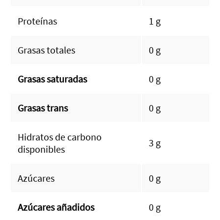
Proteínas
1 g
Grasas totales
0 g
Grasas saturadas
0 g
Grasas trans
0 g
Hidratos de carbono
3 g
disponibles
Azúcares
0 g
Azúcares añadidos
0 g