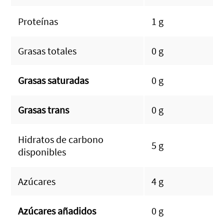
Proteínas
1 g
Grasas totales
0 g
Grasas saturadas
0 g
Grasas trans
0 g
Hidratos de carbono
5 g
disponibles
Azúcares
4 g
Azúcares añadidos
0 g