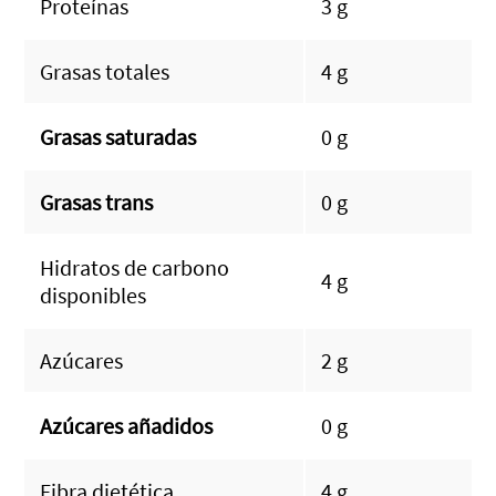
Proteínas
3 g
Grasas totales
4 g
Grasas saturadas
0 g
Grasas trans
0 g
Hidratos de carbono
4 g
disponibles
Azúcares
2 g
Azúcares añadidos
0 g
Fibra dietética
4 g