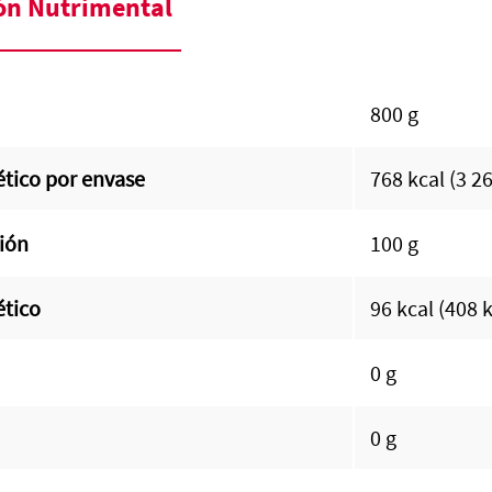
ón Nutrimental
800 g
tico por envase
768 kcal (3 2
ión
100 g
ético
96 kcal (408 
0 g
0 g