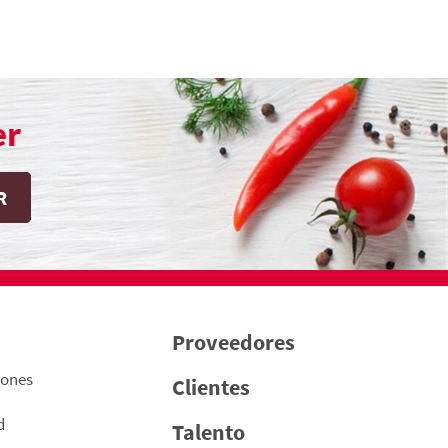
er
Proveedores
iones
Clientes
d
Talento