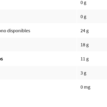
0 g
0 g
ono disponibles
24 g
18 g
os
11 g
3 g
0 mg