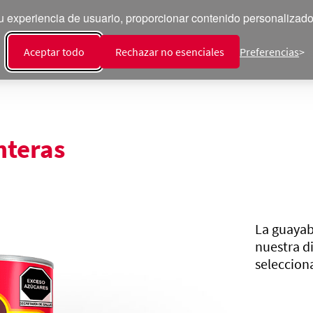
 experiencia de usuario, proporcionar contenido personalizado y
ecetas
Productos
Talento
Sala de Prensa
Int
Aceptar todo
Rechazar no esenciales
Preferencias
nteras
La guayab
nuestra d
seleccion