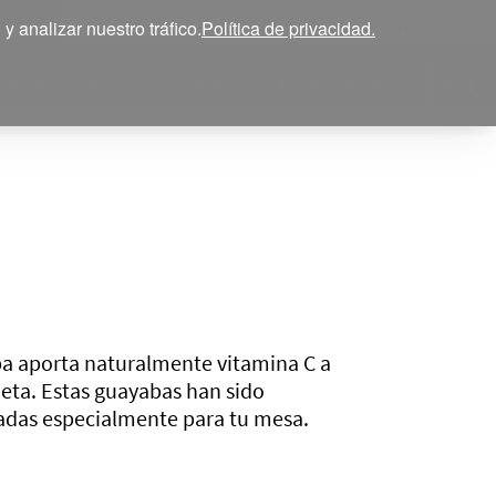
Ingresar
ESP
 analizar nuestro tráfico.
Política de privacidad.
egridad y Ética
La Costeña®
Contacto
a aporta naturalmente vitamina C a
ieta. Estas guayabas han sido
adas especialmente para tu mesa.