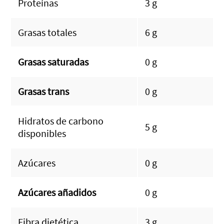
Proteínas
3 g
Grasas totales
6 g
Grasas saturadas
0 g
Grasas trans
0 g
Hidratos de carbono
5 g
disponibles
Azúcares
0 g
Azúcares añadidos
0 g
Fibra dietética
3 g