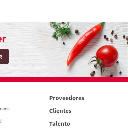
er
Proveedores
iones
Clientes
d
Talento