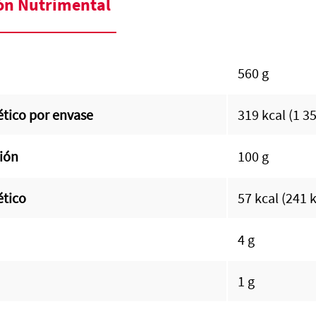
ón Nutrimental
560 g
tico por envase
319 kcal (1 3
ión
100 g
ético
57 kcal (241 
4 g
1 g