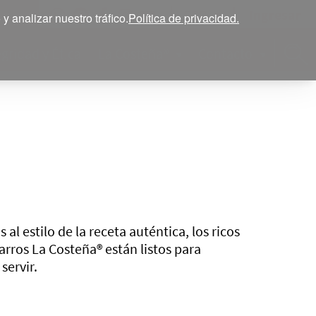
Ingresar
ESP
 analizar nuestro tráfico.
Política de privacidad.
egridad y Ética
La Costeña®
Contacto
al estilo de la receta auténtica, los ricos
harros
La Costeña®
están listos para
servir.