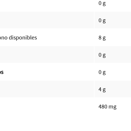
0 g
0 g
ono disponibles
8 g
0 g
os
0 g
4 g
480 mg