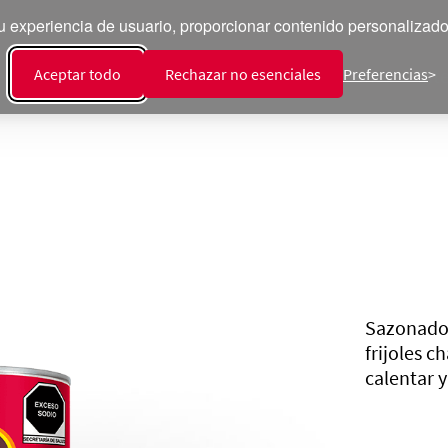
 experiencia de usuario, proporcionar contenido personalizado y
ecetas
Productos
Talento
Sala de Prensa
Int
Aceptar todo
Rechazar no esenciales
Preferencias
Sazonados 
frijoles c
calentar y 