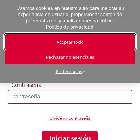
Usamos cookies en nuestro sitio para mejorar su
experiencia de usuario, proporcionar contenido
personalizado y analizar nuestro tráfico.
Política de privacidad.
Inicia sesión
Aceptar todo
Correo electrónico
Rechazar no esenciales
Preferencias
Contraseña
Olvidé mi contraseña