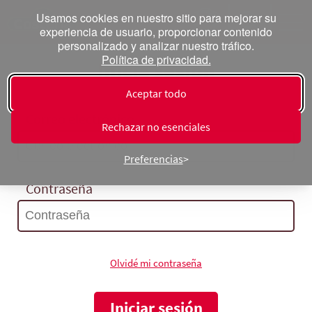
Usamos cookies en nuestro sitio para mejorar su
experiencia de usuario, proporcionar contenido
personalizado y analizar nuestro tráfico.
Política de privacidad.
Inicia sesión
Aceptar todo
Correo electrónico
Rechazar no esenciales
Preferencias
Contraseña
Olvidé mi contraseña