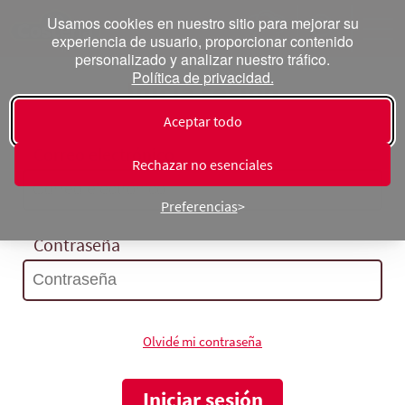
Usamos cookies en nuestro sitio para mejorar su
experiencia de usuario, proporcionar contenido
personalizado y analizar nuestro tráfico.
Política de privacidad.
Inicia sesión
Aceptar todo
Correo electrónico
Rechazar no esenciales
Preferencias
Contraseña
Olvidé mi contraseña