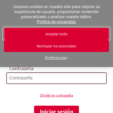
Usamos cookies en nuestro sitio para mejorar su
experiencia de usuario, proporcionar contenido
personalizado y analizar nuestro tráfico.
Política de privacidad.
Inicia sesión
Aceptar todo
Correo electrónico
Rechazar no esenciales
Preferencias
Contraseña
Olvidé mi contraseña