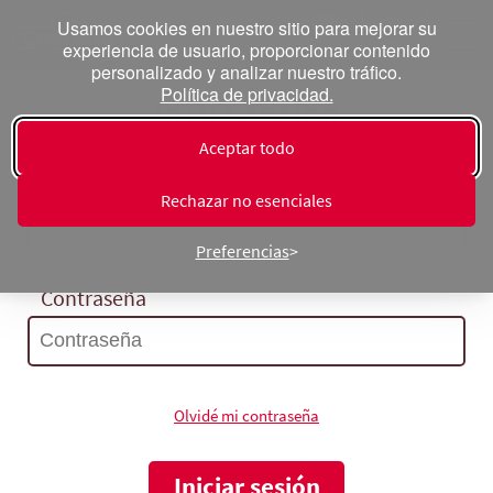
Usamos cookies en nuestro sitio para mejorar su
experiencia de usuario, proporcionar contenido
personalizado y analizar nuestro tráfico.
Política de privacidad.
Inicia sesión
Aceptar todo
Correo electrónico
Rechazar no esenciales
Preferencias
Contraseña
Olvidé mi contraseña