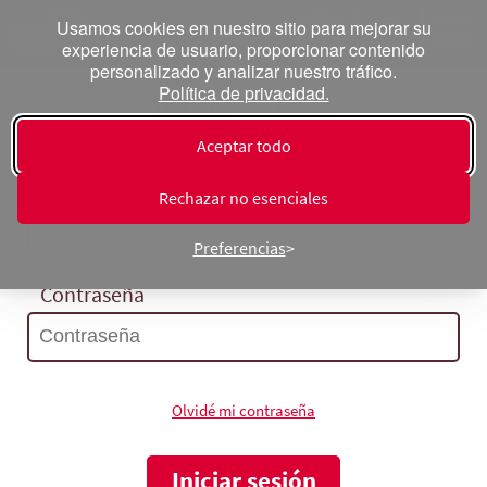
Usamos cookies en nuestro sitio para mejorar su
experiencia de usuario, proporcionar contenido
personalizado y analizar nuestro tráfico.
Política de privacidad.
Inicia sesión
Aceptar todo
Correo electrónico
Rechazar no esenciales
Preferencias
Contraseña
Olvidé mi contraseña