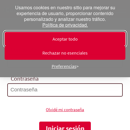
Usamos cookies en nuestro sitio para mejorar su
experiencia de usuario, proporcionar contenido
personalizado y analizar nuestro tráfico.
Política de privacidad.
Inicia sesión
Aceptar todo
Correo electrónico
Rechazar no esenciales
Preferencias
Contraseña
Olvidé mi contraseña