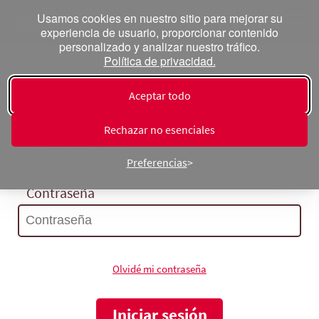
Usamos cookies en nuestro sitio para mejorar su
experiencia de usuario, proporcionar contenido
personalizado y analizar nuestro tráfico.
Política de privacidad.
Inicia sesión
Aceptar todo
Correo electrónico
Rechazar no esenciales
Preferencias
Contraseña
Olvidé mi contraseña