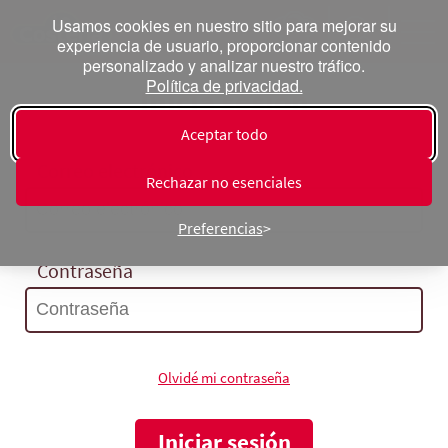
Usamos cookies en nuestro sitio para mejorar su
experiencia de usuario, proporcionar contenido
personalizado y analizar nuestro tráfico.
Política de privacidad.
Inicia sesión
Aceptar todo
Correo electrónico
Rechazar no esenciales
Preferencias
Contraseña
Olvidé mi contraseña