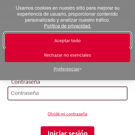
Usamos cookies en nuestro sitio para mejorar su
experiencia de usuario, proporcionar contenido
personalizado y analizar nuestro tráfico.
Política de privacidad.
Inicia sesión
Aceptar todo
Correo electrónico
Rechazar no esenciales
Preferencias
Contraseña
Olvidé mi contraseña