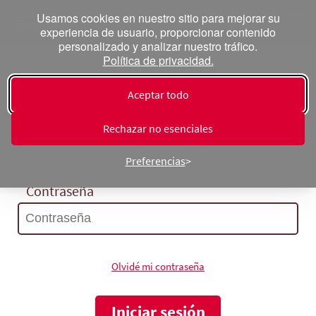
Usamos cookies en nuestro sitio para mejorar su
experiencia de usuario, proporcionar contenido
personalizado y analizar nuestro tráfico.
Política de privacidad.
Inicia sesión
Aceptar todo
Correo electrónico
Rechazar no esenciales
Preferencias
Contraseña
Olvidé mi contraseña