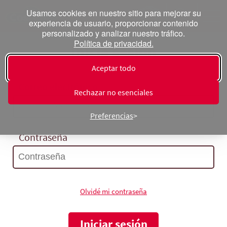
Usamos cookies en nuestro sitio para mejorar su
experiencia de usuario, proporcionar contenido
personalizado y analizar nuestro tráfico.
Política de privacidad.
Inicia sesión
Aceptar todo
Correo electrónico
Rechazar no esenciales
Preferencias
Contraseña
Olvidé mi contraseña