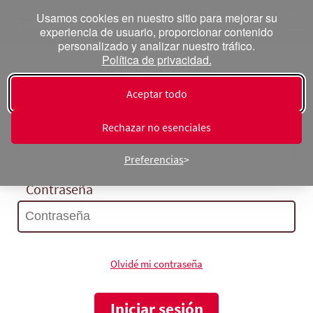
Usamos cookies en nuestro sitio para mejorar su
experiencia de usuario, proporcionar contenido
personalizado y analizar nuestro tráfico.
Política de privacidad.
Inicia sesión
Aceptar todo
Correo electrónico
Rechazar no esenciales
Preferencias
Contraseña
Olvidé mi contraseña