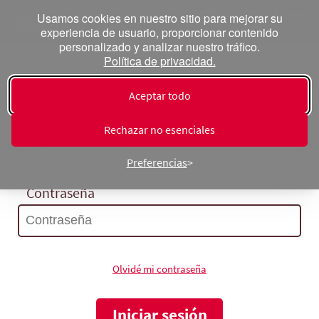
Usamos cookies en nuestro sitio para mejorar su
experiencia de usuario, proporcionar contenido
personalizado y analizar nuestro tráfico.
Política de privacidad.
Inicia sesión
Aceptar todo
Correo electrónico
Rechazar no esenciales
Preferencias
Contraseña
Olvidé mi contraseña