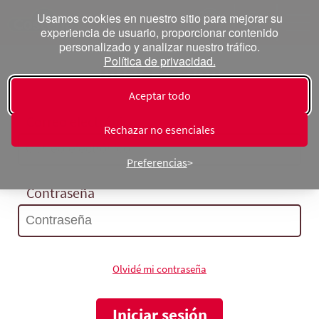
Usamos cookies en nuestro sitio para mejorar su
experiencia de usuario, proporcionar contenido
personalizado y analizar nuestro tráfico.
Política de privacidad.
Inicia sesión
Aceptar todo
Correo electrónico
Rechazar no esenciales
Preferencias
Contraseña
Olvidé mi contraseña