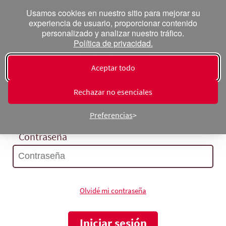
Usamos cookies en nuestro sitio para mejorar su
experiencia de usuario, proporcionar contenido
personalizado y analizar nuestro tráfico.
Política de privacidad.
Inicia sesión
Aceptar todo
Correo electrónico
Rechazar no esenciales
Preferencias
Contraseña
Olvidé mi contraseña